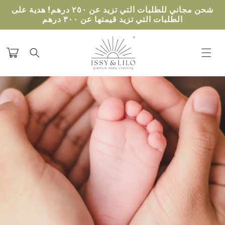
تخطى
شحن مجاني للطلبات التي تزيد عن ٢٥٠ درهم! هدية على
الى
الطلبات التي تزيد قيمتها عن ٣٠٠ درهم
المحتوى
عربة
التسوق