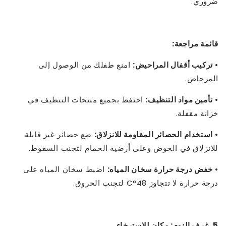
ضروري.
قائمة مراجعة:
•
تركيب أقفال المراحيض:
امنع طفلك من الوصول إلى
المرحاض.
•
تأمين مواد التنظيف:
احتفظ بجميع منتجات التنظيف في
خزانة مقفلة.
•
استخدام الحصائر المقاومة للانزلاق:
ضع حصائر غير قابلة
للانزلاق في الحوض وعلى أرضية الحمام لتجنب السقوط.
•
خفض درجة حرارة سخان المياه:
اضبط سخان المياه على
درجة حرارة لا تتجاوز 48°C لتجنب الحروق.
5. غرف النوم: مكان للاسترخاء