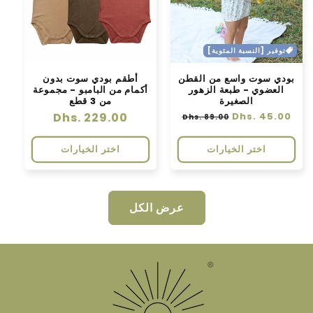
توفير [النسبة المئوية]
بودي سوت واسع من القطن
أطقم بودي سوت بدون
العضوي - طبعة الزهور
أكمام من البامبو - مجموعة
الصغيرة
من 3 قطع
سعر
Dhs. 45.00
سعر
سعر
Dhs. 229.00
Dhs. 89.00
عادي
البيع
عادي
اختر الخيارات
اختر الخيارات
عرض الكل