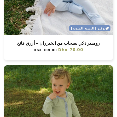
توفير [النسبة المئوية]
رومبير ذكي بسحاب من الخيزران - أزرق فاتح
سعر
Dhs. 70.00
سعر
Dhs. 139.00
عادي
البيع