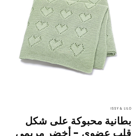
ISSY & LILO
بطانية محبوكة على شكل
قلب عضوي - أخضر مريمي