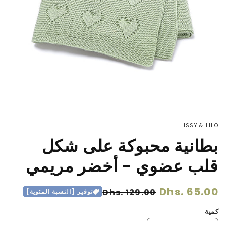
ISSY & LILO
بطانية محبوكة على شكل
قلب عضوي - أخضر مريمي
سعر
Dhs. 65.00
سعر
Dhs. 129.00
توفير [النسبة المئوية]
عادي
البيع
كمية