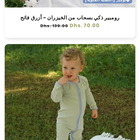
رومبير ذكي بسحاب من الخيزران - أزرق فاتح
سعر
Dhs. 70.00
سعر
Dhs. 139.00
عادي
البيع