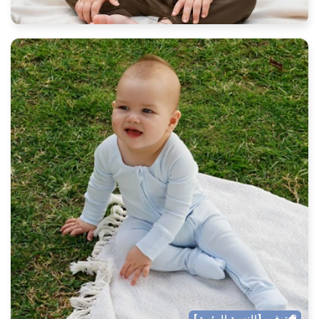
توفير [النسبة المئوية]