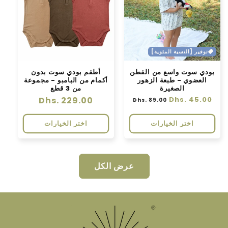
توفير [النسبة المئوية]
بودي سوت واسع من القطن
أطقم بودي سوت بدون
العضوي - طبعة الزهور
أكمام من البامبو - مجموعة
الصغيرة
من 3 قطع
سعر
Dhs. 45.00
سعر
سعر
Dhs. 229.00
Dhs. 89.00
عادي
البيع
عادي
اختر الخيارات
اختر الخيارات
عرض الكل