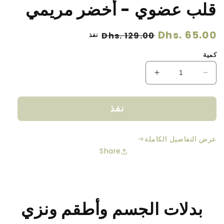
قلب عضوي - أخضر مريمي
سعر
Dhs. 65.00
سعر
Dhs. 129.00
نفذ
عادي
البيع
كمية
تقليل
زيادة
الكمية
الكمية
لـ
لـ
نفذ
بطانية
بطانية
محبوكة
محبوكة
على
على
عرض التفاصيل الكاملة
شكل
شكل
Share
قلب
قلب
عضوي
عضوي
-
-
أخضر
أخضر
مريمي
مريمي
بدلات الجسم وأطقم ونزي