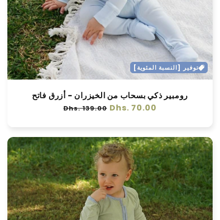
توفير [النسبة المئوية]
رومبير ذكي بسحاب من الخيزران - أزرق فاتح
سعر
Dhs. 70.00
سعر
Dhs. 139.00
عادي
البيع