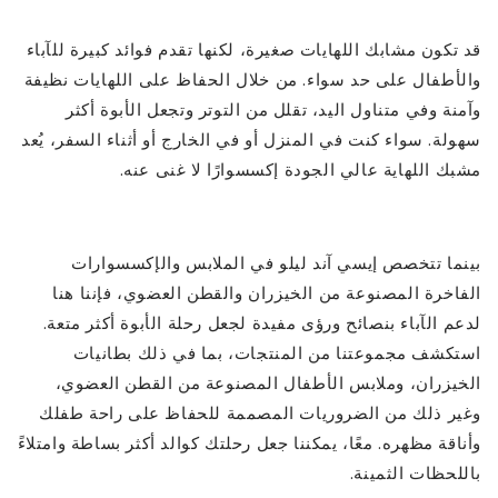
قد تكون مشابك اللهايات صغيرة، لكنها تقدم فوائد كبيرة للآباء
والأطفال على حد سواء. من خلال الحفاظ على اللهايات نظيفة
وآمنة وفي متناول اليد، تقلل من التوتر وتجعل الأبوة أكثر
سهولة. سواء كنت في المنزل أو في الخارج أو أثناء السفر، يُعد
مشبك اللهاية عالي الجودة إكسسوارًا لا غنى عنه.
بينما تتخصص إيسي آند ليلو في الملابس والإكسسوارات
الفاخرة المصنوعة من الخيزران والقطن العضوي، فإننا هنا
لدعم الآباء بنصائح ورؤى مفيدة لجعل رحلة الأبوة أكثر متعة.
استكشف مجموعتنا من المنتجات، بما في ذلك بطانيات
الخيزران، وملابس الأطفال المصنوعة من القطن العضوي،
وغير ذلك من الضروريات المصممة للحفاظ على راحة طفلك
وأناقة مظهره. معًا، يمكننا جعل رحلتك كوالد أكثر بساطة وامتلاءً
باللحظات الثمينة.