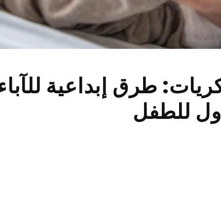
ريات: طرق إبداعية للآباء
أول للطفل