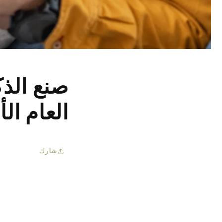
صنع الذك
العام ال
شارك