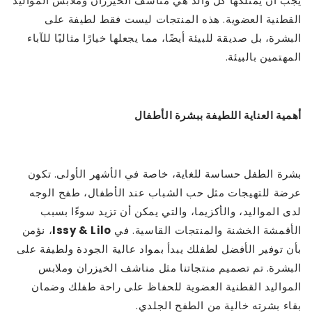
يجب أن يمتلكها كل والد هي مناشف الخيزران وملابس المواليد
القطنية العضوية. هذه المنتجات ليست فقط لطيفة على
البشرة، بل صديقة للبيئة أيضًا، مما يجعلها خيارًا مثاليًا للآباء
المهتمين بالبيئة.
أهمية العناية اللطيفة ببشرة الأطفال
بشرة الطفل حساسة للغاية، خاصة في الأشهر الأولى. تكون
عرضة للتهيجات مثل حب الشباب عند الأطفال، طفح الوجه
لدى المواليد، والأكزيما، والتي يمكن أن تزيد سوءًا بسبب
الأقمشة الخشنة والمنتجات القاسية. في
Issy & Lilo
، نؤمن
بأن توفير الأفضل لطفلك يبدأ بمواد عالية الجودة ولطيفة على
البشرة. تم تصميم منتجاتنا مثل مناشف الخيزران وملابس
المواليد القطنية العضوية للحفاظ على راحة طفلك وضمان
بقاء بشرته خالية من الطفح الجلدي.