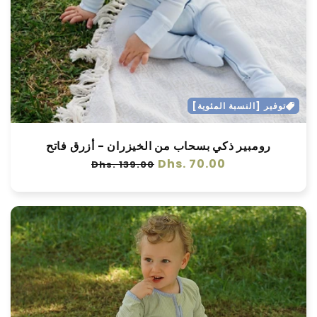
توفير [النسبة المئوية]
رومبير ذكي بسحاب من الخيزران - أزرق فاتح
سعر
Dhs. 70.00
سعر
Dhs. 139.00
عادي
البيع