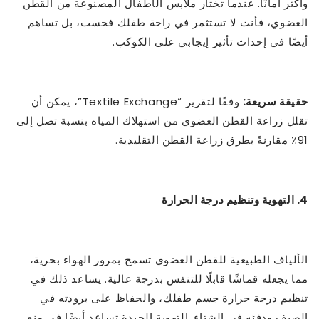
وأكثر أمانًا. عندما تختار ملابس الأطفال المصنوعة من القطن
العضوي، فأنت لا تستثمر في راحة طفلك فحسب، بل تساهم
أيضًا في إحداث تأثير إيجابي على الكوكب.
حقيقة سريعة:
وفقًا لتقرير “Textile Exchange”، يمكن أن
تقلل زراعة القطن العضوي من استهلاك المياه بنسبة تصل إلى
91٪ مقارنةً بطرق زراعة القطن التقليدية.
4. التهوية وتنظيم درجة الحرارة
الألياف الطبيعية للقطن العضوي تسمح بمرور الهواء بحرية،
مما يجعله قماشًا قابلًا للتنفس بدرجة عالية. يساعد ذلك في
تنظيم درجة حرارة جسم طفلك، والحفاظ على برودته في
الصيف ودفئه في الشتاء. التهوية الجيدة تساعد أيضًا في منع