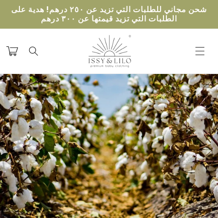
تخطى
شحن مجاني للطلبات التي تزيد عن ٢٥٠ درهم! هدية على
الى
الطلبات التي تزيد قيمتها عن ٣٠٠ درهم
المحتوى
عربة
التسوق