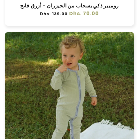
رومبير ذكي بسحاب من الخيزران - أزرق فاتح
سعر
Dhs. 70.00
سعر
Dhs. 139.00
عادي
البيع