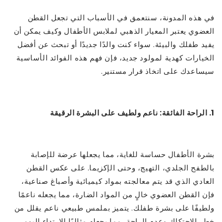
في هذه المدونة، سنتعمق في الأسباب التي تجعل القطن
العضوي يعتبر المعيار الذهبي لملابس الأطفال وكيف يمكن أن
يفيد طفلك والبيئة. سواء كنت والدًا جديدًا أو تبحث عن أفضل
الخيارات كهدية لمولود جديد، فإن فهم هذه الفوائد الأساسية
سيساعدك على اتخاذ قرار مستنير.
1. الراحة الفائقة: ناعم ولطيف على البشرة الرقيقة
بشرة الأطفال حساسة للغاية، مما يجعلها عرضة للإصابة
بالطفح الجلدي، التهيج، وحتى الإكزيما. على عكس القطن
العادي الذي قد يتم معالجته بمواد كيميائية وأصباغ صناعية،
فإن القطن العضوي خالٍ من المواد الضارة، مما يجعله ناعمًا
ولطيفًا على بشرة طفلك. يتميز بملمس طبيعي ناعم يقلل من
خطر الاحتكاك وعدم الراحة، مما يجعله مثاليًا للارتداء اليومي.