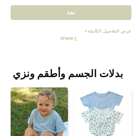
الكمية
الكمية
لـ
لـ
نفذ
بطانية
بطانية
محبوكة
محبوكة
على
على
عرض التفاصيل الكاملة
شكل
شكل
Share
قلب
قلب
عضوي
عضوي
-
-
أخضر
أخضر
مريمي
مريمي
بدلات الجسم وأطقم ونزي